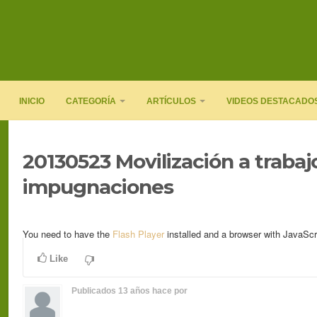
INICIO
CATEGORÍA
ARTÍCULOS
VIDEOS DESTACADO
20130523 Movilización a trabaj
impugnaciones
You need to have the
Flash Player
installed and a browser with JavaScr
Like
Publicados
13 años hace
por