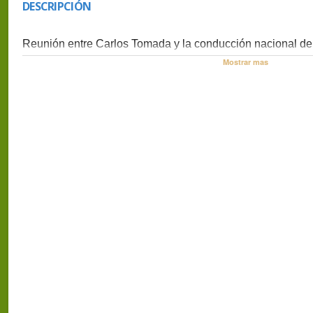
DESCRIPCIÓN
Reunión entre Carlos Tomada y la conducción nacional de
en el Ministerio de Trabajo de la Nación, 9 de abril de 2012
Mostrar mas
Nota emitida por Crónica tv el 11 de abril de 2012.