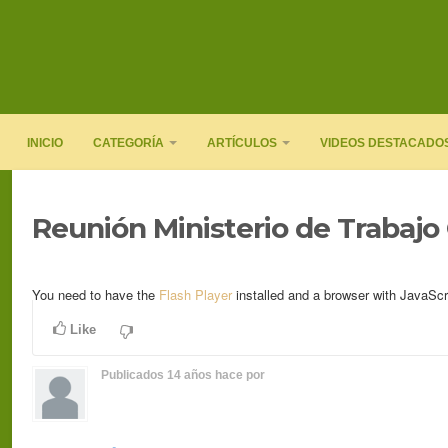
INICIO
CATEGORÍA
ARTÍCULOS
VIDEOS DESTACADO
Reunión Ministerio de Trabajo
You need to have the
Flash Player
installed and a browser with JavaScr
Like
Publicados
14 años hace
por