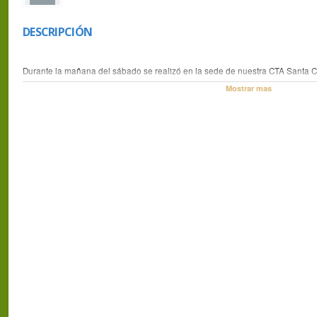
DESCRIPCIÓN
Durante la mañana del sábado se realizó en la sede de nuestra CTA Santa 
brindó a los compañeros trabajadores que se desempeñan en el estado y par
Mostrar mas
soberanía en aquel frio abril y mayo de 1982.