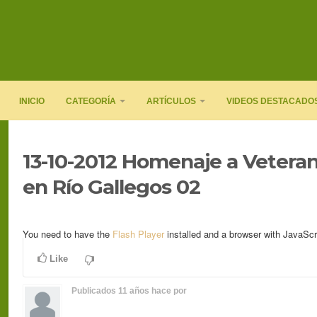
INICIO
CATEGORÍA
ARTÍCULOS
VIDEOS DESTACADO
13-10-2012 Homenaje a Vetera
en Río Gallegos 02
You need to have the
Flash Player
installed and a browser with JavaScr
Like
Publicados
11 años hace
por