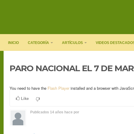
INICIO
CATEGORÍA
ARTÍCULOS
VIDEOS DESTACADO
PARO NACIONAL EL 7 DE MA
You need to have the
Flash Player
installed and a browser with JavaScr
Like
Publicados
14 años hace
por